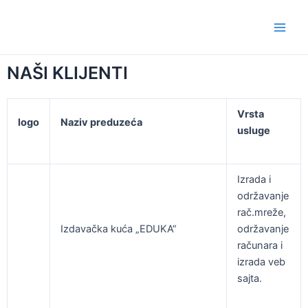
Pređi
Main
na
Men
sadržaj
NAŠI KLIJENTI
Vrsta
logo
Naziv preduzeća
usluge
Izrada i
održavanje
rač.mreže,
Izdavačka kuća „EDUKA“
održavanje
računara i
izrada veb
sajta.