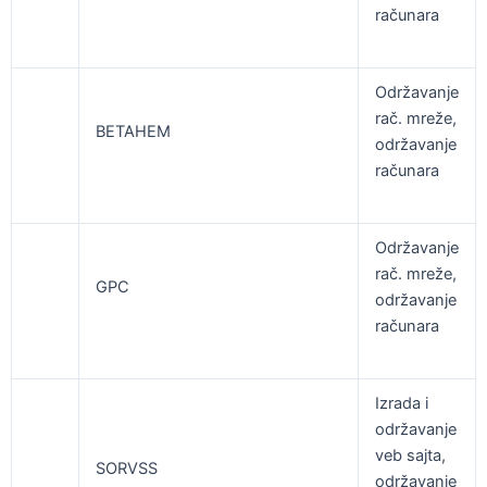
računara
Održavanje
rač. mreže,
BETAHEM
održavanje
računara
Održavanje
rač. mreže,
GPC
održavanje
računara
Izrada i
održavanje
veb sajta,
SORVSS
održavanje