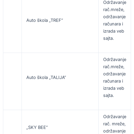
Održavanje
rač.mreže,
održavanje
Auto škola „TREF“
računara i
izrada veb
sajta.
Održavanje
rač.mreže,
održavanje
Auto škola „TALIJA“
računara i
izrada veb
sajta.
Održavanje
rač. mreže,
„SKY BEE“
održavanje