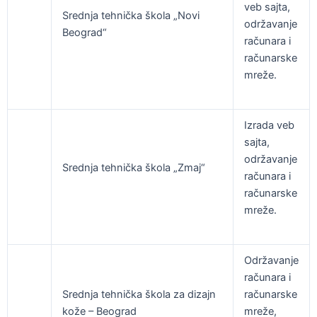
veb sajta,
Srednja tehnička škola „Novi
održavanje
Beograd“
računara i
računarske
mreže.
Izrada veb
sajta,
održavanje
Srednja tehnička škola „Zmaj“
računara i
računarske
mreže.
Održavanje
računara i
Srednja tehnička škola za dizajn
računarske
kože – Beograd
mreže,