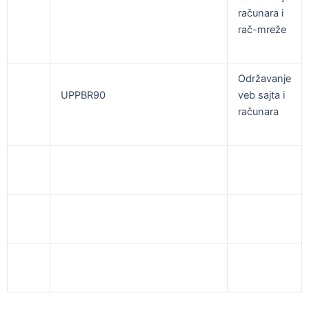
računara i
rač-mreže
Održavanje
UPPBR90
veb sajta i
računara