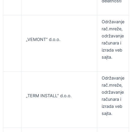
delatnosti
Održavanje
rač.mreže,
održavanje
„VEMONT“ d.o.o.
računara i
izrada veb
sajta.
Održavanje
rač.mreže,
održavanje
„TERM INSTALL“ d.o.o.
računara i
izrada veb
sajta.