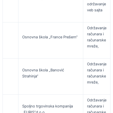
održavanje
veb sajta
Održavanje
računara i
Osnovna škola „France Prešern“
računarske
mreže,
Održavanje
Osnovna škola „Banović
računara i
Strahinja“
računarske
mreže,
Održavanje
Spoljno trgovinska kompanija
računara i
„EURIS“d.o.o.
računarske