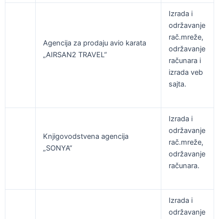
Izrada i
održavanje
rač.mreže,
Agencija za prodaju avio karata
održavanje
„AIRSAN2 TRAVEL“
računara i
izrada veb
sajta.
Izrada i
održavanje
Knjigovodstvena agencija
rač.mreže,
„SONYA“
održavanje
računara.
Izrada i
održavanje