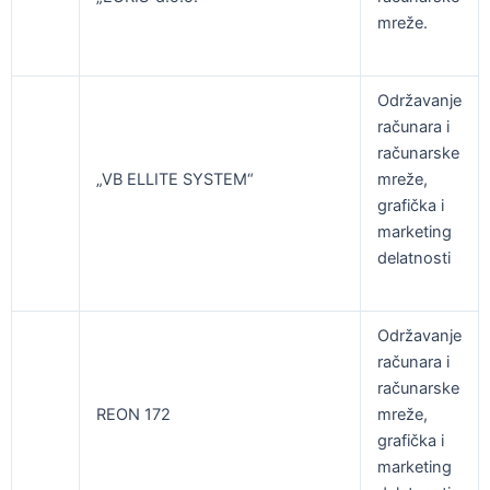
mreže.
Održavanje
računara i
računarske
„VB ELLITE SYSTEM“
mreže,
grafička i
marketing
delatnosti
Održavanje
računara i
računarske
REON 172
mreže,
grafička i
marketing