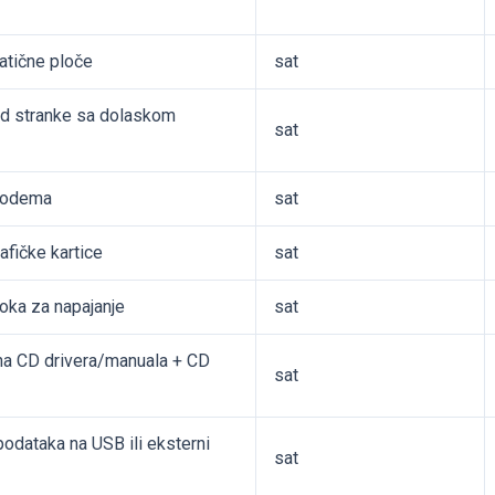
atične ploče
sat
kod stranke sa dolaskom
sat
 modema
sat
afičke kartice
sat
loka za napajanje
sat
na CD drivera/manuala + CD
sat
podataka na USB ili eksterni
sat