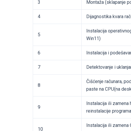
3
Montaža (sklapanje po
4
Dijagnostika kvara ra
Instalacija operativn
5
Win11)
6
Instalacija i podešavan
7
Detektovanje i uklanj
Čišćenje računara, po
8
paste na CPU(na deskt
Instalacija ili zamena
9
reinstalacije program
Instalacija ili za
10