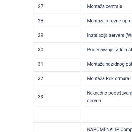
27
Montaža centrale
28
Montaža mrežne opr
29
Instalacija servera (W
30
Podešavanje radnih st
31
Montaža nazidnog pat
32
Montaža Rek ormara i 
Naknadno podešavanje 
33
serveru
NAPOMENA: IP Compute