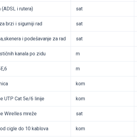
 (ADSL i rutera)
sat
 brzi i sigurniji rad
sat
ča,skenera i podešavanje za rad
sat
stičnih kanala po zidu
m
5E,6
m
nica
kom
je UTP Cat 5e/6 linije
kom
nje Wirelles mreže
sat
 od cigle do 10 kablova
kom