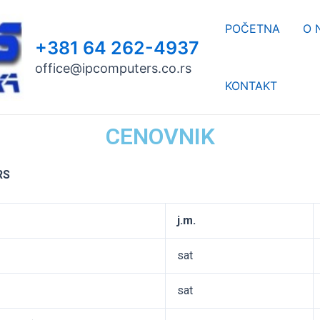
POČETNA
O 
+381 64 262-4937
office@ipcomputers.co.rs
KONTAKT
CENOVNIK
RS
j.m.
sat
sat