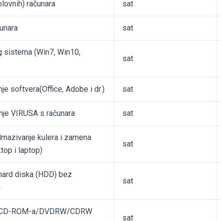
lovnih) računara
sat
čunara
sat
og sistema (Win7, Win10,
sat
je softvera(Office, Adobe i dr.)
sat
anje VIRUSA s računara
sat
dmazivanje kulera i zamena
sat
op i laptop)
 hard diska (HDD) bez
sat
a
mena CD-ROM-a/DVDRW/CDRW
sat