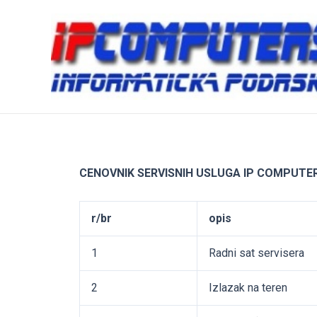
Pređi
na
sadržaj
CENOVNIK SERVISNIH USLUGA IP COMPUTE
r/br
opis
1
Radni sat servisera
2
Izlazak na teren