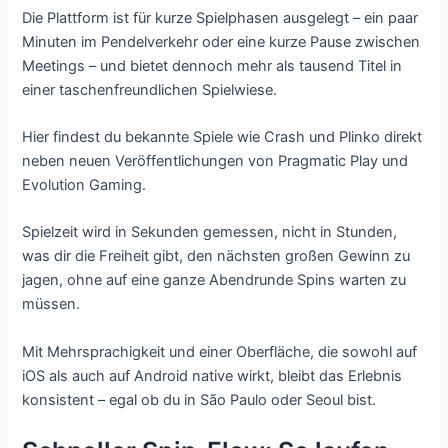
Die Plattform ist für kurze Spielphasen ausgelegt – ein paar
Minuten im Pendelverkehr oder eine kurze Pause zwischen
Meetings – und bietet dennoch mehr als tausend Titel in
einer taschenfreundlichen Spielwiese.
Hier findest du bekannte Spiele wie Crash und Plinko direkt
neben neuen Veröffentlichungen von Pragmatic Play und
Evolution Gaming.
Spielzeit wird in Sekunden gemessen, nicht in Stunden,
was dir die Freiheit gibt, den nächsten großen Gewinn zu
jagen, ohne auf eine ganze Abendrunde Spins warten zu
müssen.
Mit Mehrsprachigkeit und einer Oberfläche, die sowohl auf
iOS als auch auf Android native wirkt, bleibt das Erlebnis
konsistent – egal ob du in São Paulo oder Seoul bist.