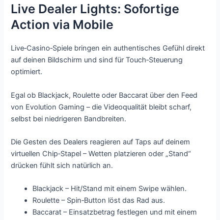
Live Dealer Lights: Sofortige
Action via Mobile
Live‑Casino‑Spiele bringen ein authentisches Gefühl direkt
auf deinen Bildschirm und sind für Touch‑Steuerung
optimiert.
Egal ob Blackjack, Roulette oder Baccarat über den Feed
von Evolution Gaming – die Videoqualität bleibt scharf,
selbst bei niedrigeren Bandbreiten.
Die Gesten des Dealers reagieren auf Taps auf deinem
virtuellen Chip‑Stapel – Wetten platzieren oder „Stand“
drücken fühlt sich natürlich an.
Blackjack – Hit/Stand mit einem Swipe wählen.
Roulette – Spin‑Button löst das Rad aus.
Baccarat – Einsatzbetrag festlegen und mit einem