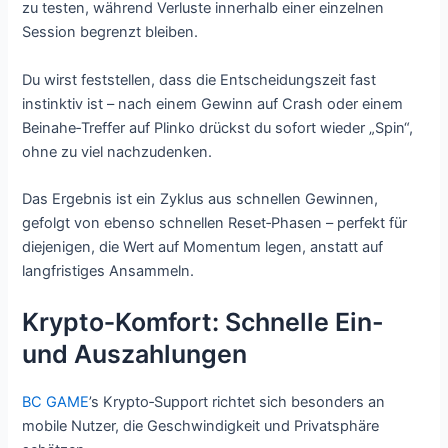
zu testen, während Verluste innerhalb einer einzelnen
Session begrenzt bleiben.
Du wirst feststellen, dass die Entscheidungszeit fast
instinktiv ist – nach einem Gewinn auf Crash oder einem
Beinahe‑Treffer auf Plinko drückst du sofort wieder „Spin“,
ohne zu viel nachzudenken.
Das Ergebnis ist ein Zyklus aus schnellen Gewinnen,
gefolgt von ebenso schnellen Reset‑Phasen – perfekt für
diejenigen, die Wert auf Momentum legen, anstatt auf
langfristiges Ansammeln.
Krypto‑Komfort: Schnelle Ein-
und Auszahlungen
BC GAME
’s Krypto‑Support richtet sich besonders an
mobile Nutzer, die Geschwindigkeit und Privatsphäre