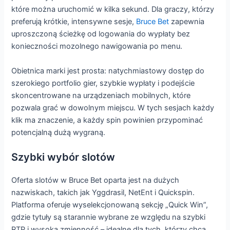
które można uruchomić w kilka sekund. Dla graczy, którzy
preferują krótkie, intensywne sesje,
Bruce Bet
zapewnia
uproszczoną ścieżkę od logowania do wypłaty bez
konieczności mozolnego nawigowania po menu.
Obietnica marki jest prosta: natychmiastowy dostęp do
szerokiego portfolio gier, szybkie wypłaty i podejście
skoncentrowane na urządzeniach mobilnych, które
pozwala grać w dowolnym miejscu. W tych sesjach każdy
klik ma znaczenie, a każdy spin powinien przypominać
potencjalną dużą wygraną.
Szybki wybór slotów
Oferta slotów w Bruce Bet oparta jest na dużych
nazwiskach, takich jak Yggdrasil, NetEnt i Quickspin.
Platforma oferuje wyselekcjonowaną sekcję „Quick Win”,
gdzie tytuły są starannie wybrane ze względu na szybki
RTP i wysoką zmienność – idealne dla tych, którzy chcą