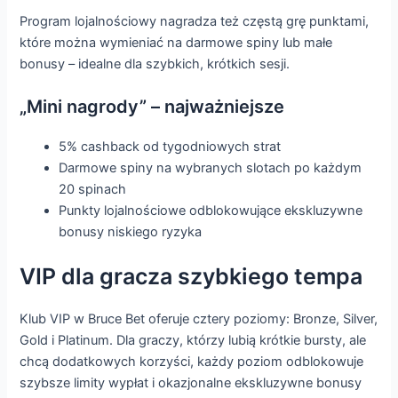
Program lojalnościowy nagradza też częstą grę punktami,
które można wymieniać na darmowe spiny lub małe
bonusy – idealne dla szybkich, krótkich sesji.
„Mini nagrody” – najważniejsze
5% cashback od tygodniowych strat
Darmowe spiny na wybranych slotach po każdym
20 spinach
Punkty lojalnościowe odblokowujące ekskluzywne
bonusy niskiego ryzyka
VIP dla gracza szybkiego tempa
Klub VIP w Bruce Bet oferuje cztery poziomy: Bronze, Silver,
Gold i Platinum. Dla graczy, którzy lubią krótkie bursty, ale
chcą dodatkowych korzyści, każdy poziom odblokowuje
szybsze limity wypłat i okazjonalne ekskluzywne bonusy