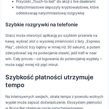
Przyciski „Touch‑to‑bet” do akcji z live dealerami
Natychmiastowe depozyty kryptowalutowe, które
odblokowują natychmiastową rozgrywkę
Szybkie rozgrywki na telefonie
Gracz może otworzyć aplikację po szybkim przerwie na
kawę, wybrać slot o wysokiej zmienności z listy „Express
Play”, obrócić trzy bębny w mniej niż 30 sekund, a potem
zdecydować się na podwojenie stawki, jeśli trafi w near
win. Cały proces – od logowania do potencjalnej wypłaty –
może zająć mniej niż pięć minut.
Szybkość płatności utrzymuje
tempo
Na intensywnych sesjach, utrata tempa z powodu wolnych
wypłat może zepsuć doświadczenie. Ekosystem płatności
w Bruce Bet obejmuje opcje natychmiastowego