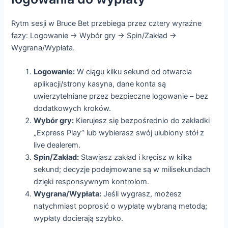
Rytm sesji w Bruce Bet przebiega przez cztery wyraźne
fazy: Logowanie → Wybór gry → Spin/Zakład →
Wygrana/Wypłata.
Logowanie:
W ciągu kilku sekund od otwarcia
aplikacji/strony kasyna, dane konta są
uwierzytelniane przez bezpieczne logowanie – bez
dodatkowych kroków.
Wybór gry:
Kierujesz się bezpośrednio do zakładki
„Express Play” lub wybierasz swój ulubiony stół z
live dealerem.
Spin/Zakład:
Stawiasz zakład i kręcisz w kilka
sekund; decyzje podejmowane są w milisekundach
dzięki responsywnym kontrolom.
Wygrana/Wypłata:
Jeśli wygrasz, możesz
natychmiast poprosić o wypłatę wybraną metodą;
wypłaty docierają szybko.