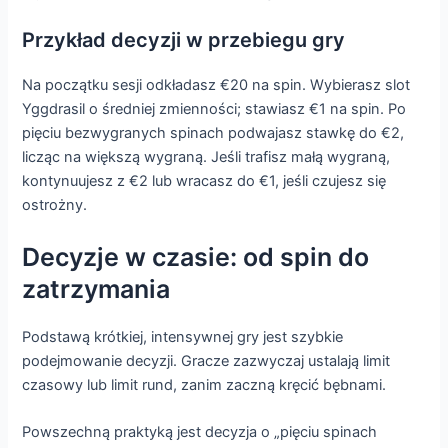
Przykład decyzji w przebiegu gry
Na początku sesji odkładasz €20 na spin. Wybierasz slot
Yggdrasil o średniej zmienności; stawiasz €1 na spin. Po
pięciu bezwygranych spinach podwajasz stawkę do €2,
licząc na większą wygraną. Jeśli trafisz małą wygraną,
kontynuujesz z €2 lub wracasz do €1, jeśli czujesz się
ostrożny.
Decyzje w czasie: od spin do
zatrzymania
Podstawą krótkiej, intensywnej gry jest szybkie
podejmowanie decyzji. Gracze zazwyczaj ustalają limit
czasowy lub limit rund, zanim zaczną kręcić bębnami.
Powszechną praktyką jest decyzja o „pięciu spinach