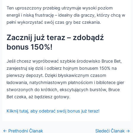
Ten uproszczony przebieg utrzymuje wysoki poziom
energii i niską frustrację – idealny dla graczy, którzy chcą w
pełni wykorzystać swój czas gry bez czekania.
Zacznij już teraz – zdobądź
bonus 150%!
Jeśli chcesz wypróbować szybkie środowisko Bruce Bet,
zarejestruj się dziś i odbierz hojnym bonusem 150% na
pierwszy depozyt. Dzięki błyskawicznym czasom
ładowania, natychmiastowym płatnościom i bibliotece gier
stworzonych do krótkich, ekscytujących burstów, Bruce
Bet czeka, aż będziesz gotowy.
Kliknij tutaj, aby odebrać swój bonus już teraz!
←
Prethodni Članak
Sledeći Članak
→