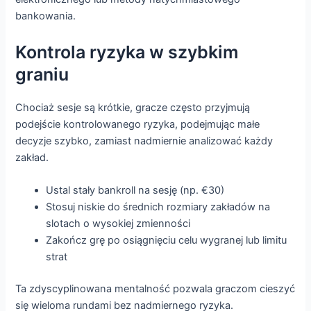
bankowania.
Kontrola ryzyka w szybkim
graniu
Chociaż sesje są krótkie, gracze często przyjmują
podejście kontrolowanego ryzyka, podejmując małe
decyzje szybko, zamiast nadmiernie analizować każdy
zakład.
Ustal stały bankroll na sesję (np. €30)
Stosuj niskie do średnich rozmiary zakładów na
slotach o wysokiej zmienności
Zakończ grę po osiągnięciu celu wygranej lub limitu
strat
Ta zdyscyplinowana mentalność pozwala graczom cieszyć
się wieloma rundami bez nadmiernego ryzyka.