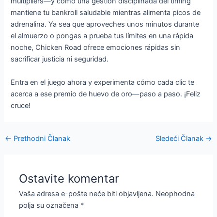
multipliers—y cómo una gestión disciplinada del timing
mantiene tu bankroll saludable mientras alimenta picos de
adrenalina. Ya sea que aproveches unos minutos durante
el almuerzo o pongas a prueba tus límites en una rápida
noche, Chicken Road ofrece emociones rápidas sin
sacrificar justicia ni seguridad.
Entra en el juego ahora y experimenta cómo cada clic te
acerca a ese premio de huevo de oro—paso a paso. ¡Feliz
cruce!
←
Prethodni Članak
Sledeći Članak
→
Ostavite komentar
Vaša adresa e-pošte neće biti objavljena.
Neophodna
polja su označena
*