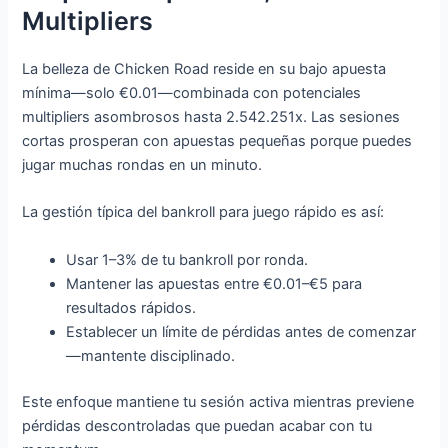
Multipliers
La belleza de Chicken Road reside en su bajo apuesta
mínima—solo €0.01—combinada con potenciales
multipliers asombrosos hasta 2.542.251x. Las sesiones
cortas prosperan con apuestas pequeñas porque puedes
jugar muchas rondas en un minuto.
La gestión típica del bankroll para juego rápido es así:
Usar 1–3% de tu bankroll por ronda.
Mantener las apuestas entre €0.01–€5 para
resultados rápidos.
Establecer un límite de pérdidas antes de comenzar
—mantente disciplinado.
Este enfoque mantiene tu sesión activa mientras previene
pérdidas descontroladas que puedan acabar con tu