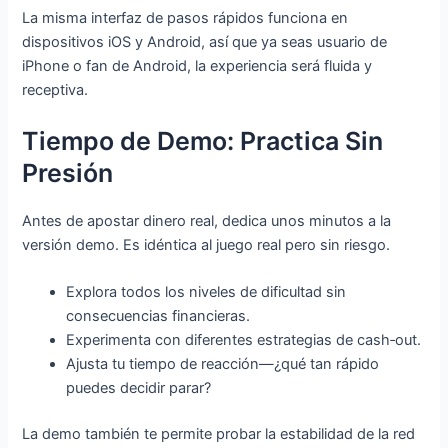
La misma interfaz de pasos rápidos funciona en
dispositivos iOS y Android, así que ya seas usuario de
iPhone o fan de Android, la experiencia será fluida y
receptiva.
Tiempo de Demo: Practica Sin
Presión
Antes de apostar dinero real, dedica unos minutos a la
versión demo. Es idéntica al juego real pero sin riesgo.
Explora todos los niveles de dificultad sin
consecuencias financieras.
Experimenta con diferentes estrategias de cash‑out.
Ajusta tu tiempo de reacción—¿qué tan rápido
puedes decidir parar?
La demo también te permite probar la estabilidad de la red