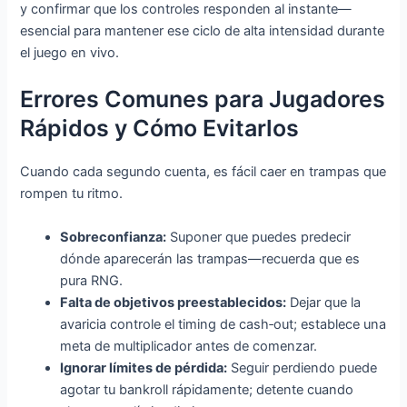
y confirmar que los controles responden al instante—
esencial para mantener ese ciclo de alta intensidad durante
el juego en vivo.
Errores Comunes para Jugadores
Rápidos y Cómo Evitarlos
Cuando cada segundo cuenta, es fácil caer en trampas que
rompen tu ritmo.
Sobreconfianza:
Suponer que puedes predecir
dónde aparecerán las trampas—recuerda que es
pura RNG.
Falta de objetivos preestablecidos:
Dejar que la
avaricia controle el timing de cash‑out; establece una
meta de multiplicador antes de comenzar.
Ignorar límites de pérdida:
Seguir perdiendo puede
agotar tu bankroll rápidamente; detente cuando