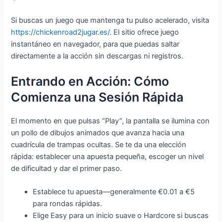
Si buscas un juego que mantenga tu pulso acelerado, visita
https://chickenroad2jugar.es/
. El sitio ofrece juego
instantáneo en navegador, para que puedas saltar
directamente a la acción sin descargas ni registros.
Entrando en Acción: Cómo
Comienza una Sesión Rápida
El momento en que pulsas “Play”, la pantalla se ilumina con
un pollo de dibujos animados que avanza hacia una
cuadrícula de trampas ocultas. Se te da una elección
rápida: establecer una apuesta pequeña, escoger un nivel
de dificultad y dar el primer paso.
Establece tu apuesta—generalmente €0.01 a €5
para rondas rápidas.
Elige Easy para un inicio suave o Hardcore si buscas