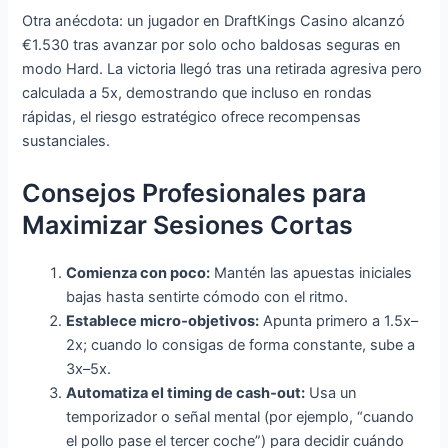
Otra anécdota: un jugador en DraftKings Casino alcanzó
€1.530 tras avanzar por solo ocho baldosas seguras en
modo Hard. La victoria llegó tras una retirada agresiva pero
calculada a 5x, demostrando que incluso en rondas
rápidas, el riesgo estratégico ofrece recompensas
sustanciales.
Consejos Profesionales para
Maximizar Sesiones Cortas
Comienza con poco:
Mantén las apuestas iniciales
bajas hasta sentirte cómodo con el ritmo.
Establece micro‑objetivos:
Apunta primero a 1.5x–
2x; cuando lo consigas de forma constante, sube a
3x–5x.
Automatiza el timing de cash‑out:
Usa un
temporizador o señal mental (por ejemplo, “cuando
el pollo pase el tercer coche”) para decidir cuándo