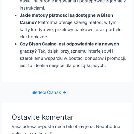
hasła” na stronie logowania i postępować zgodnie z
instrukcjami.
Jakie metody płatności są dostępne w Bison
Casino?
Platforma oferuje szereg metod, w tym
karty kredytowe, przelewy bankowe, oraz portfele
elektroniczne.
Czy Bison Casino jest odpowiednie dla nowych
graczy?
Tak, dzięki przyjaznemu interfejsowi i
szerokiemu wsparciu w postaci bonusów i promocji,
jest to idealne miejsce dla początkujących.
Sledeći Članak
→
Ostavite komentar
Vaša adresa e-pošte neće biti objavljena.
Neophodna
polja su označena
*