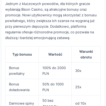
Jednym z kluczowych powodów, dla których gracze
wybierają Bison Casino, są atrakcyjne bonusy oraz
promocje. Nowi użytkownicy mogą skorzystać z bonusu
powitalnego, który zwiększa ich szanse na wygraną już
przy pierwszym depozycie. Dodatkowo, platforma
regularnie oferuje różnorodne promocje, co pozwala na
dłuższą i bardziej emocjonującą zabawę.
Warunki
Typ bonusu
Wartość
obrotu
Bonus
100% do 2000
30x
powitalny
PLN
Bonus
50% do 1000
25x
doładowania
PLN
50 bez
Darmowe spiny
od 10x