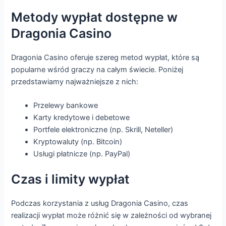
Metody wypłat dostępne w
Dragonia Casino
Dragonia Casino oferuje szereg metod wypłat, które są
popularne wśród graczy na całym świecie. Poniżej
przedstawiamy najważniejsze z nich:
Przelewy bankowe
Karty kredytowe i debetowe
Portfele elektroniczne (np. Skrill, Neteller)
Kryptowaluty (np. Bitcoin)
Usługi płatnicze (np. PayPal)
Czas i limity wypłat
Podczas korzystania z usług Dragonia Casino, czas
realizacji wypłat może różnić się w zależności od wybranej