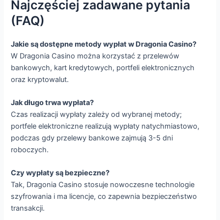
Najczęściej zadawane pytania
(FAQ)
Jakie są dostępne metody wypłat w Dragonia Casino?
W Dragonia Casino można korzystać z przelewów
bankowych, kart kredytowych, portfeli elektronicznych
oraz kryptowalut.
Jak długo trwa wypłata?
Czas realizacji wypłaty zależy od wybranej metody;
portfele elektroniczne realizują wypłaty natychmiastowo,
podczas gdy przelewy bankowe zajmują 3-5 dni
roboczych.
Czy wypłaty są bezpieczne?
Tak, Dragonia Casino stosuje nowoczesne technologie
szyfrowania i ma licencje, co zapewnia bezpieczeństwo
transakcji.