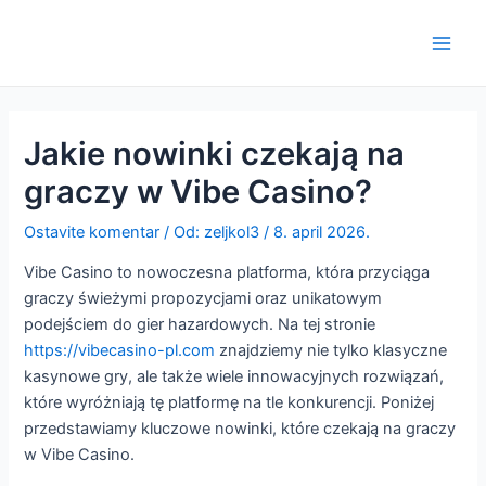
Pređi
Post
Main
na
navigation
Men
sadržaj
Jakie nowinki czekają na
graczy w Vibe Casino?
Ostavite komentar
/ Od:
zeljkol3
/
8. april 2026.
Vibe Casino to nowoczesna platforma, która przyciąga
graczy świeżymi propozycjami oraz unikatowym
podejściem do gier hazardowych. Na tej stronie
https://vibecasino-pl.com
znajdziemy nie tylko klasyczne
kasynowe gry, ale także wiele innowacyjnych rozwiązań,
które wyróżniają tę platformę na tle konkurencji. Poniżej
przedstawiamy kluczowe nowinki, które czekają na graczy
w Vibe Casino.