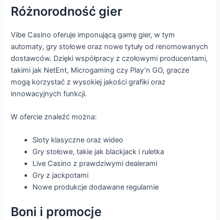
Różnorodność gier
Vibe Casino oferuje imponującą gamę gier, w tym
automaty, gry stołowe oraz nowe tytuły od renomowanych
dostawców. Dzięki współpracy z czołowymi producentami,
takimi jak NetEnt, Microgaming czy Play’n GO, gracze
mogą korzystać z wysokiej jakości grafiki oraz
innowacyjnych funkcji.
W ofercie znaleźć można:
Sloty klasyczne oraz wideo
Gry stołowe, takie jak blackjack i ruletka
Live Casino z prawdziwymi dealerami
Gry z jackpotami
Nowe produkcje dodawane regularnie
Boni i promocje