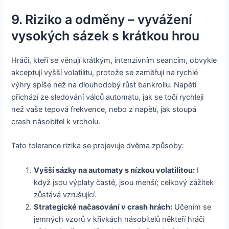
9. Riziko a odměny – vyvážení
vysokých sázek s krátkou hrou
Hráči, kteří se věnují krátkým, intenzivním seancím, obvykle
akceptují vyšší volatilitu, protože se zaměřují na rychlé
výhry spíše než na dlouhodobý růst bankrollu. Napětí
přichází ze sledování válců automatu, jak se točí rychleji
než vaše tepová frekvence, nebo z napětí, jak stoupá
crash násobitel k vrcholu.
Tato tolerance rizika se projevuje dvěma způsoby:
Vyšší sázky na automaty s nízkou volatilitou:
I
když jsou výplaty časté, jsou menší; celkový zážitek
zůstává vzrušující.
Strategické načasování v crash hrách:
Učením se
jemných vzorů v křivkách násobitelů někteří hráči