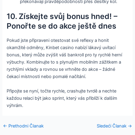
překonávají pravděpodobnosti přes desítky kol.
10. Získejte svůj bonus hned! –
Ponořte se do akce ještě dnes
Pokud jste připraveni otestovat své reflexy a honit
okamžité odměny, Kinbet casino nabízí lákavý uvítací
bonus, který může zvýšit váš bankroll pro ty rychlé herní
výbuchy. Kombinujte to s plynulým mobilním zážitkem a
rychlými vklady a rovnou se vrhněte do akce – žádné
čekací místnosti nebo pomalé načítání.
Připojte se nyní, točte rychle, crashujte tvrdě a nechte
každou relaci být jako sprint, který vás přiblíží k dalším
výhrám.
←
Prethodni Članak
Sledeći Članak
→