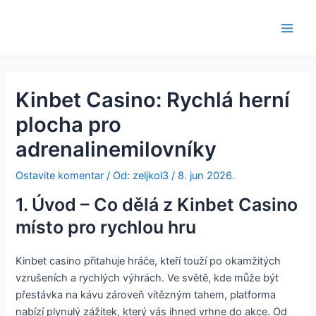
Pređi
Post
Main
na
navigation
Men
sadržaj
Kinbet Casino: Rychlá herní
plocha pro
adrenalinemilovníky
Ostavite komentar
/ Od:
zeljkol3
/
8. jun 2026.
1. Úvod – Co dělá z Kinbet Casino
místo pro rychlou hru
Kinbet casino přitahuje hráče, kteří touží po okamžitých
vzrušeních a rychlých výhrách. Ve světě, kde může být
přestávka na kávu zároveň vítězným tahem, platforma
nabízí plynulý zážitek, který vás ihned vrhne do akce. Od