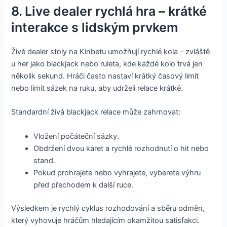
8. Live dealer rychlá hra – krátké
interakce s lidským prvkem
Živé dealer stoly na Kinbetu umožňují rychlé kola – zvláště
u her jako blackjack nebo ruleta, kde každé kolo trvá jen
několik sekund. Hráči často nastaví krátký časový limit
nebo limit sázek na ruku, aby udrželi relace krátké.
Standardní živá blackjack relace může zahrnovat:
Vložení počáteční sázky.
Obdržení dvou karet a rychlé rozhodnutí o hit nebo
stand.
Pokud prohrajete nebo vyhrajete, vyberete výhru
před přechodem k další ruce.
Výsledkem je rychlý cyklus rozhodování a sběru odměn,
který vyhovuje hráčům hledajícím okamžitou satisfakci.