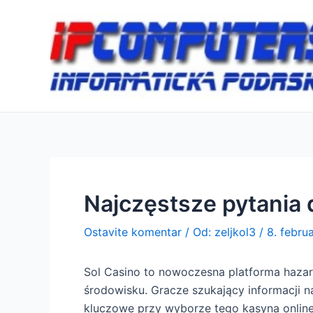
Pređi
Post
na
navigation
sadržaj
Najczęstsze pytania 
Ostavite komentar
/ Od:
zeljkol3
/
8. febru
Sol Casino to nowoczesna platforma hazar
środowisku. Gracze szukający informacji n
kluczowe przy wyborze tego kasyna online