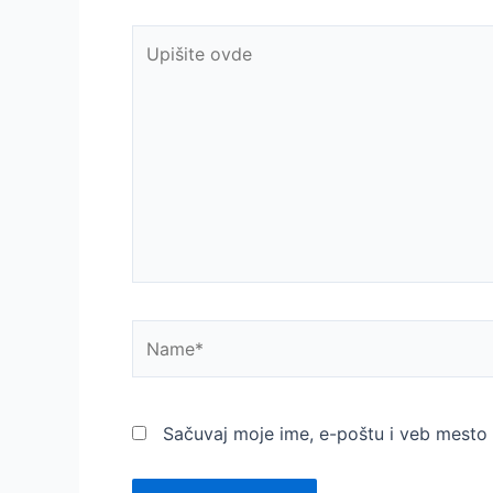
Upišite
ovde
Name*
Sačuvaj moje ime, e-poštu i veb mesto