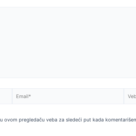
Email*
Veb
mest
 u ovom pregledaču veba za sledeći put kada komentariše