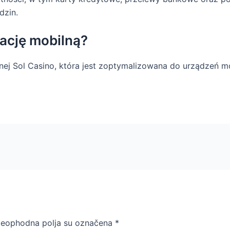
dzin.
kację mobilną?
lnej Sol Casino, która jest zoptymalizowana do urządzeń 
eophodna polja su označena
*