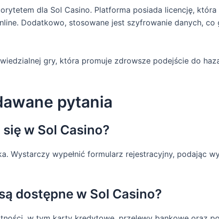
rytetem dla Sol Casino. Platforma posiada licencję, któr
nline. Dodatkowo, stosowane jest szyfrowanie danych, co 
iedzialnej gry, która promuje zdrowsze podejście do haza
adawane pytania
 się w Sol Casino?
ybka. Wystarczy wypełnić formularz rejestracyjny, podają
 są dostępne w Sol Casino?
tności, w tym karty kredytowe, przelewy bankowe oraz por