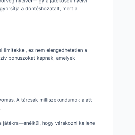
 norvég nyelvet—így a játékosok nyelvi
gyorsítja a döntéshozatalt, mert a
z
 limitekkel, ez nem elengedhetetlen a
luzív bónuszokat kapnak, amelyek
yomás. A tárcsák milliszekundumok alatt
.
játékra—anélkül, hogy várakozni kellene