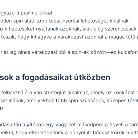
gyszerű payline-okkal
en spin alatt több tucat nyerési lehetőséget kínálnak
tó kifizetéseket nyújtanak azoknak, akik elég szerencsések
teszik, hogy kihagyva a várakozást azonnal a magas tétű j
rlatilag nincs várakozási idő a spin-ek között—ez kulcsfo
osok a fogadásaikat útközben
felhasználó olyan stratégiát alkalmaz, amely az kockázat
ajszolnának, amelyekhez több spin szükséges, közepes téte
t.
dás után a játékos egy vagy két másodpercig figyeli a tár
 anélkül, hogy elterelődnének a bonyolult bónusz körök miat