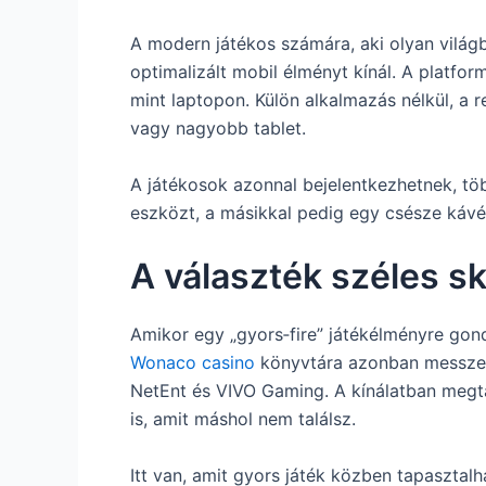
A modern játékos számára, aki olyan világb
optimalizált mobil élményt kínál. A platfo
mint laptopon. Külön alkalmazás nélkül, a
vagy nagyobb tablet.
A játékosok azonnal bejelentkezhetnek, t
eszközt, a másikkal pedig egy csésze kávé
A választék széles s
Amikor egy „gyors‑fire” játékélményre gon
Wonaco casino
könyvtára azonban messze tú
NetEnt és VIVO Gaming. A kínálatban megt
is, amit máshol nem találsz.
Itt van, amit gyors játék közben tapasztalh