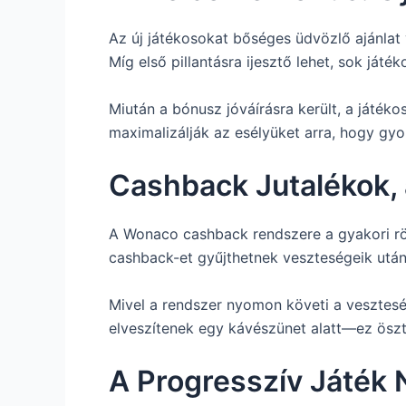
Az új játékosokat bőséges üdvözlő ajánla
Míg első pillantásra ijesztő lehet, sok játé
Miután a bónusz jóváírásra került, a ját
maximalizálják az esélyüket arra, hogy gy
Cashback Jutalékok, a
A Wonaco cashback rendszere a gyakori röv
cashback-et gyűjthetnek veszteségeik utá
Mivel a rendszer nyomon követi a vesztesé
elveszítenek egy kávészünet alatt—ez öszt
A Progresszív Játék 