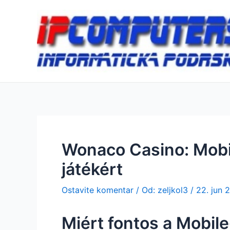
Pređi
Post
na
navigation
sadržaj
Wonaco Casino: Mobi
játékért
Ostavite komentar
/ Od:
zeljkol3
/
22. jun 
Miért fontos a Mobil