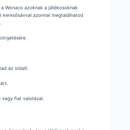
e, a Wonaco azoknak a játékosoknak
lső keresősávval azonnal megtalálhatod
.
 pörgetésére.
ad az oldalt.
árt.
vagy fiat valutával.