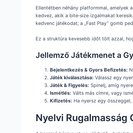
Ellentétben néhány platformmal, amelyek a
kedvez, akik a bite‑size izgalmakat keresik
kedvenc játékodat; a „Fast Play” gomb pe
Ez a struktúra kevesebb időt tölt azzal, ho
Jellemző Játékmenet a G
Bejelentkezés & Gyors Befizetés:
Né
Játék kiválasztása:
Válassz egy nyer
Játék & Figyelés:
Spinelj, amíg nyere
Ismétlés:
Válts más címre, vagy ismét
Kifizetés:
Ha nyersz egy összeggel, a
Nyelvi Rugalmasság G