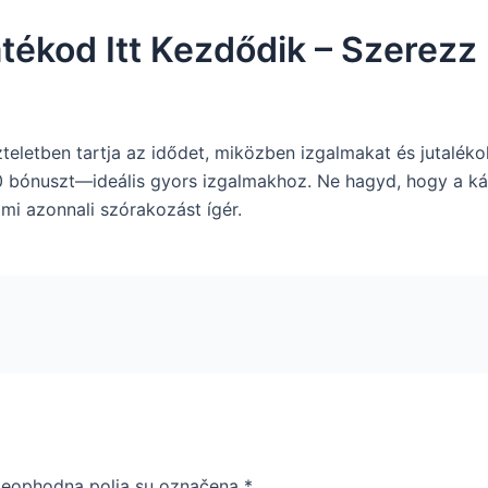
tékod Itt Kezdődik – Szerezz
zteletben tartja az idődet, miközben izgalmakat és jutaléko
00 bónuszt—ideális gyors izgalmakhoz. Ne hagyd, hogy a k
i azonnali szórakozást ígér.
eophodna polja su označena
*